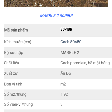
MARBLE 2 80PIBR
80PIBR
Mã sản phẩm
Kích thước (cm)
Gạch 80×80
MARBLE 2
Bộ sưu tập
Chất liệu
Gạch porcelain, bề mặt bóng
Ấn Độ
Xuất xứ
m2
Đơn vị tính
Số m2/thùng
1.92
Số viên-vỉ/thùng
3