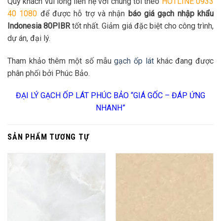
Quý khách vui lòng liên hệ với chúng tôi theo
HOTLINE 0933
40 1080
để được hỗ trợ và nhận
báo giá gạch nhập khẩu
Indonesia 80PIBR
tốt nhất. Giảm giá đặc biệt cho công trình,
dự án, đại lý.
Tham khảo thêm một số mẫu
gạch ốp lát
khác đang được
phân phối bởi Phúc Bảo.
ĐẠI LÝ GẠCH ỐP LÁT PHÚC BẢO “GIÁ GỐC – ĐÁP ỨNG
NHANH”
SẢN PHẨM TƯƠNG TỰ