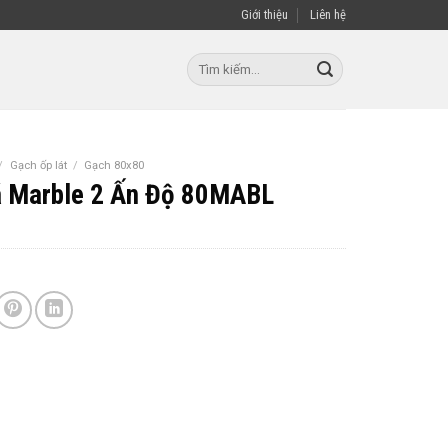
Giới thiệu
Liên hệ
Tìm
kiếm:
/
Gạch ốp lát
/
Gạch 80x80
á Marble 2 Ấn Độ 80MABL