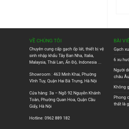
VỀ CHÚNG TÔI
BÀI VI
Chuyên cung cấp gạch ốp lát, thiết bị vệ
Gạch xu
sinh nhập khẩu Tây Ban Nha, Italia,
6 xu hướ
Malaysia, Thái Lan, Ấn Độ, Indonesia ….
Người d
Showroom : 463 Minh Khai, Phường
châu Â
Vĩnh Tuy, Quận Hai Bà Trưng, Hà Nội
Không g
Cửa hàng: 3a – Ngõ 92 Nguyễn Khánh
Phong cá
Toàn, Phường Quan Hoa, Quận Cầu
thất là g
Giấy, Hà Nội
Hotline: 0962 889 182