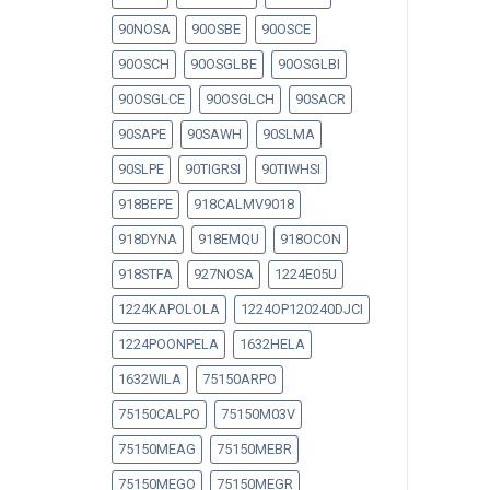
90NOSA
90OSBE
90OSCE
90OSCH
90OSGLBE
90OSGLBI
90OSGLCE
90OSGLCH
90SACR
90SAPE
90SAWH
90SLMA
90SLPE
90TIGRSI
90TIWHSI
918BEPE
918CALMV9018
918DYNA
918EMQU
918OCON
918STFA
927NOSA
1224E05U
1224KAPOLOLA
1224OP120240DJCI
1224POONPELA
1632HELA
1632WILA
75150ARPO
75150CALPO
75150M03V
75150MEAG
75150MEBR
75150MEGO
75150MEGR