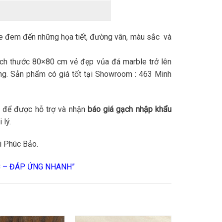
 đem đến những họa tiết, đường vân, màu sắc và
ích thước 80×80 cm vẻ đẹp vủa đá marble trở lên
ng. Sản phẩm có giá tốt tại Showroom : 463 Minh
để được hỗ trợ và nhận
báo giá gạch nhập khẩu
 lý.
i Phúc Bảo.
C – ĐÁP ỨNG NHANH”