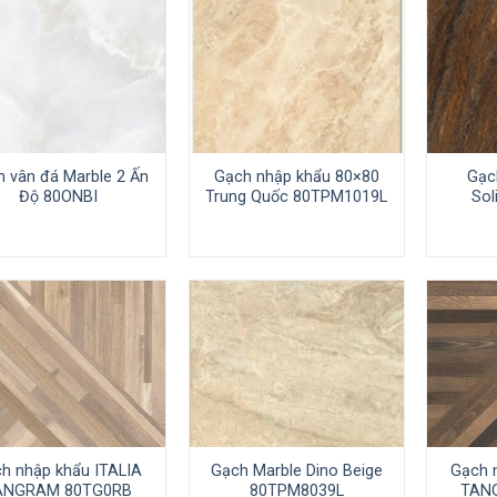
 vân đá Marble 2 Ấn
Gạch nhập khẩu 80×80
Gạc
Độ 80ONBI
Trung Quốc 80TPM1019L
Sol
h nhập khẩu ITALIA
Gạch Marble Dino Beige
Gạch 
ANGRAM 80TG0RB
80TPM8039L
TAN