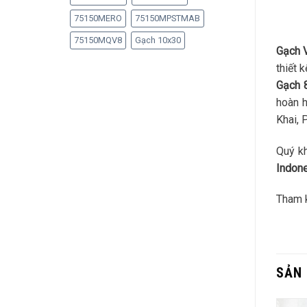
75150MERO
75150MPSTMAB
75150MQV8
Gạch 10x30
Gạch 
thiết 
Gạch
hoàn h
Khai, 
Quý kh
Indon
Tham 
SẢN