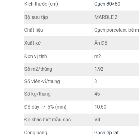
Kích thước (cm)
Gạch 80×80
MARBLE 2
Bộ sưu tập
Chất liệu
Gạch porcelain, bề 
Ấn Độ
Xuất xứ
m2
Đơn vị tính
Số m2/thùng
1.92
Số viên-vỉ/thùng
3
Số kg/thùng
45
10.60
Độ dày +/-5% (mm)
Độ khác biệt mầu sắc
V4
Gạch ốp lát
Công năng