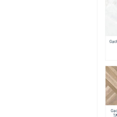
Gạch
Gạc
T