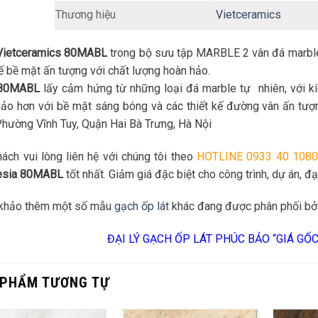
Thương hiệu
Vietceramics
Vietceramics 80MABL
trong bộ sưu tập MARBLE 2 vân đá marble
kế bề mặt ấn tượng với chất lượng hoàn hảo.
 80MABL
lấy cảm hứng từ những loại đá marble tự nhiên, với k
ảo hơn với bề mặt sáng bóng và các thiết kế đường vân ấn tượ
Phường Vĩnh Tuy, Quận Hai Bà Trưng, Hà Nội
ách vui lòng liên hệ với chúng tôi theo
HOTLINE 0933 40 1080
esia 80MABL
tốt nhất. Giảm giá đặc biệt cho công trình, dự án, đại
khảo thêm một số mẫu
gạch ốp lát
khác đang được phân phối bở
ĐẠI LÝ GẠCH ỐP LÁT PHÚC BẢO “GIÁ GỐ
 PHẨM TƯƠNG TỰ