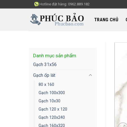
Skip
Hotline đặt hàng:
0962.889.182
to
content
TRANG CHỦ
Danh mục sản phẩm
Gạch 31x56
Gạch ốp lát
80 x 160
Gạch 100x300
Gạch 10x30
Gạch 120 x 120
Gạch 120x240
Gạch 160x320