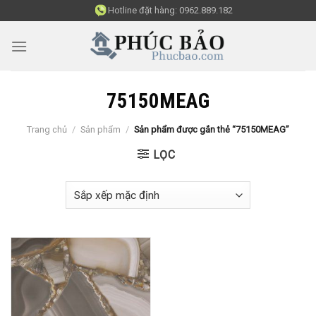
Skip
Hotline đặt hàng:
0962.889.182
to
content
75150MEAG
Trang chủ
/
Sản phẩm
/
Sản phẩm được gắn thẻ “75150MEAG”
LỌC