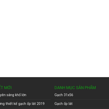
ẾT MỚI
DANH MỤC SẢN PHẨM
yên sáng khổ lớn
Gạch 31x56
ng thiết kế gạch ốp lát 2019
Gạch ốp lát