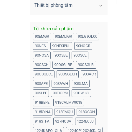
Thiết bị phòng tắm
Từ khóa sản phẩm
90EMGR
90EMLIGR
90LG9DL00
90NESI
90NESIPUL
90NOGR
90NOSA
90OSBE
90OSCE
90OSCH
90OSGLBE
90OSGLBI
90OSGLCE
90OSGLCH
90SACR
90SAPE
90SAWH
90SLMA
90SLPE
90TIGRSI
90TIWHSI
918BEPE
918CALMV9018
918DYNA
918EMQU
918OCON
918STFA
927NOSA
1224E05U
1224KAPOLOLA
1224OP120240DJCI