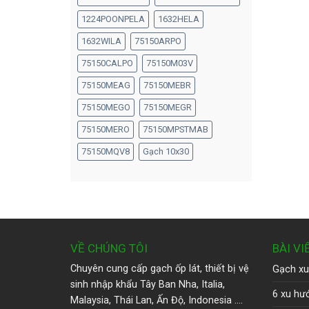
1224POONPELA
1632HELA
1632WILA
75150ARPO
75150CALPO
75150M03V
75150MEAG
75150MEBR
75150MEGO
75150MEGR
75150MERO
75150MPSTMAB
75150MQV8
Gạch 10x30
VỀ CHÚNG TÔI
BÀI VI
Chuyên cung cấp gạch ốp lát, thiết bị vệ
Gạch xu
sinh nhập khẩu Tây Ban Nha, Italia,
6 xu hướ
Malaysia, Thái Lan, Ấn Độ, Indonesia ….