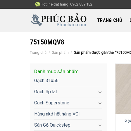
Skip
Hotline đặt hàng:
0962.889.182
to
content
TRANG CHỦ
75150MQV8
Trang chủ
/
Sản phẩm
/
Sản phẩm được gắn thẻ “75150M
Danh mục sản phẩm
Gạch 31x56
Gạch ốp lát
Gạch Superstone
Hàng nkd hết hàng VCI
Gạ
Sàn Gỗ Quickstep