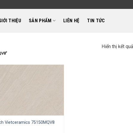
GIỚI THIỆU
SẢN PHẨM
LIÊN HỆ
TIN TỨC
Hiển thị kết qu
QV8”
ch Vietceramics 75150MQV8