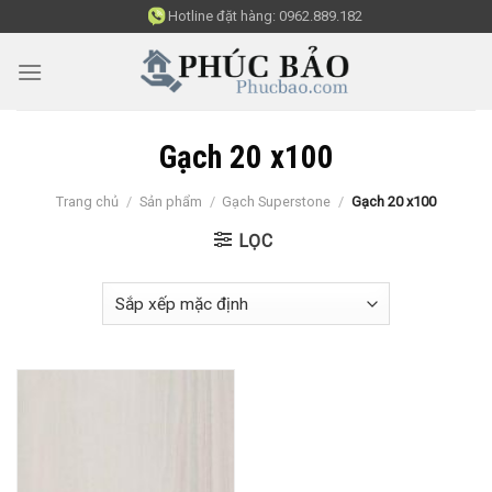
Skip
Hotline đặt hàng:
0962.889.182
to
content
Gạch 20 x100
Trang chủ
/
Sản phẩm
/
Gạch Superstone
/
Gạch 20 x100
LỌC