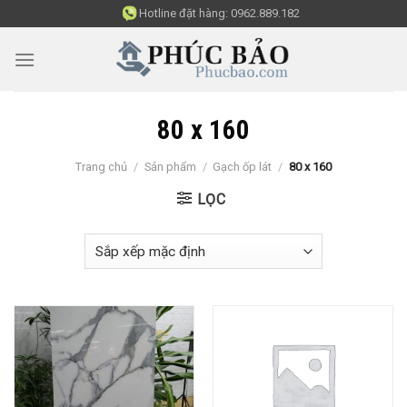
Skip
Hotline đặt hàng:
0962.889.182
to
content
80 x 160
Trang chủ
/
Sản phẩm
/
Gạch ốp lát
/
80 x 160
LỌC