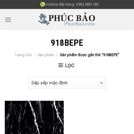
Skip
Hotline đặt hàng:
0962.889.182
to
content
918BEPE
Trang chủ
/
Sản phẩm
/
Sản phẩm được gắn thẻ “918BEPE”
LỌC