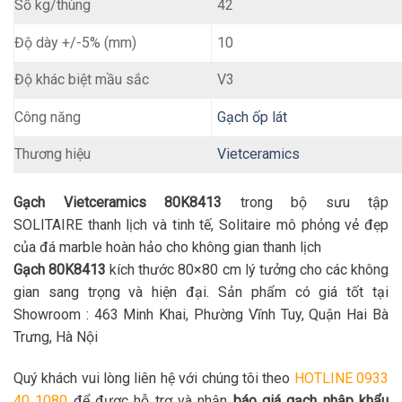
Số kg/thùng
42
10
Độ dày +/-5% (mm)
Độ khác biệt mầu sắc
V3
Gạch ốp lát
Công năng
Thương hiệu
Vietceramics
Gạch Vietceramics 80K8413
trong bộ sưu tập
SOLITAIRE thanh lịch và tinh tế, Solitaire mô phỏng vẻ đẹp
của đá marble hoàn hảo cho không gian thanh lịch
Gạch 80K8413
kích thước 80×80 cm lý tưởng cho các không
gian sang trọng và hiện đại. Sản phẩm có giá tốt tại
Showroom : 463 Minh Khai, Phường Vĩnh Tuy, Quận Hai Bà
Trưng, Hà Nội
Quý khách vui lòng liên hệ với chúng tôi theo
HOTLINE 0933
40 1080
để được hỗ trợ và nhận
báo giá gạch nhập khẩu