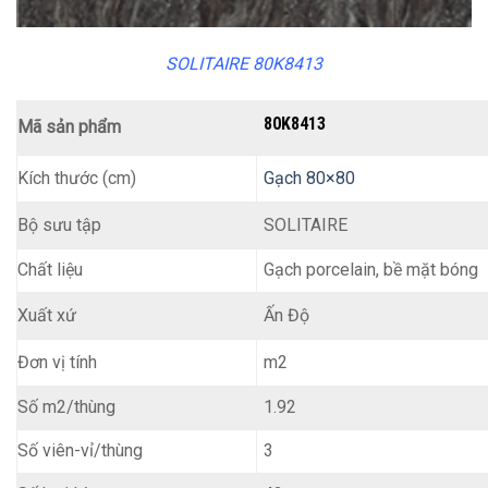
SOLITAIRE 80K8413
80K8413
Mã sản phẩm
Kích thước (cm)
Gạch 80×80
SOLITAIRE
Bộ sưu tập
Chất liệu
Gạch porcelain, bề mặt bóng
Ấn Độ
Xuất xứ
m2
Đơn vị tính
Số m2/thùng
1.92
Số viên-vỉ/thùng
3