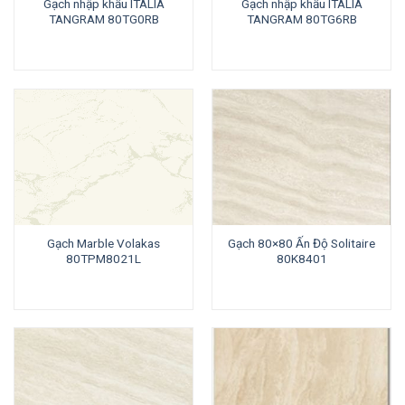
Gạch nhập khẩu ITALIA
Gạch nhập khẩu ITALIA
TANGRAM 80TG0RB
TANGRAM 80TG6RB
Gạch Marble Volakas
Gạch 80×80 Ấn Độ Solitaire
80TPM8021L
80K8401