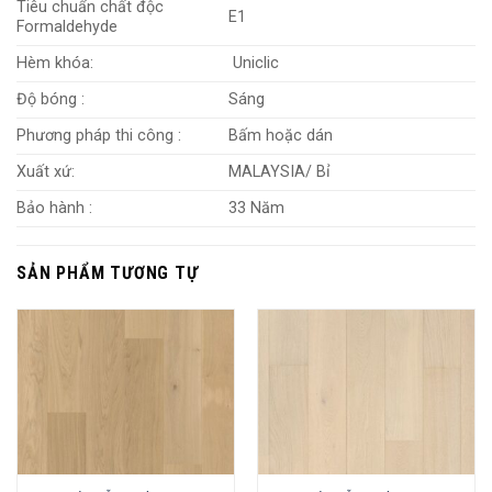
Tiêu chuẩn chất độc
E1
Formaldehyde
Hèm khóa:
Uniclic
Độ bóng :
Sáng
Phương pháp thi công :
Bấm hoặc dán
Xuất xứ:
MALAYSIA/ Bỉ
Bảo hành :
33 Năm
SẢN PHẨM TƯƠNG TỰ