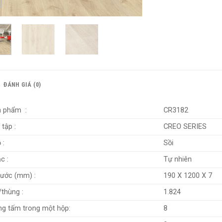
ĐÁNH GIÁ (0)
n phẩm :
CR3182
tập :
CREO SERIES
 :
Sồi
c :
Tự nhiên
hước (mm) :
190 X 1200 X 7
thùng :
1.824
ng tấm trong một hộp:
8