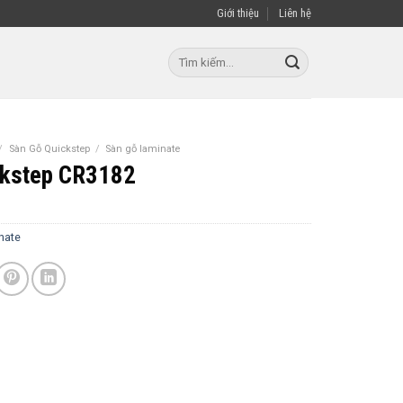
Giới thiệu
Liên hệ
Tìm
kiếm:
/
Sàn Gỗ Quickstep
/
Sàn gỗ laminate
ckstep CR3182
nate