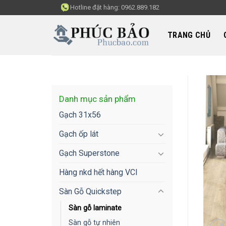
Skip
Hotline đặt hàng:
0962.889.182
to
content
TRANG CHỦ
Danh mục sản phẩm
Gạch 31x56
Gạch ốp lát
Gạch Superstone
Hàng nkd hết hàng VCI
Sàn Gỗ Quickstep
Sàn gỗ laminate
Sàn gỗ tự nhiên