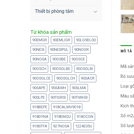
Thiết bị phòng tắm
Từ khóa sản phẩm
90EMGR
90EMLIGR
90LG9DL00
90NESI
90NESIPUL
90NOGR
MÔ TẢ
90NOSA
90OSBE
90OSCE
Mã sả
90OSCH
90OSGLBE
90OSGLBI
Bộ sưu 
90OSGLCE
90OSGLCH
90SACR
Loại gỗ
90SAPE
90SAWH
90SLMA
Màu sắ
90SLPE
90TIGRSI
90TIWHSI
Kích t
918BEPE
918CALMV9018
Số m2/
918DYNA
918EMQU
918OCON
Số lượ
918STFA
927NOSA
1224E05U