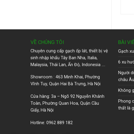
VỀ CHÚNG TÔI
BÀI VI
Chuyên cung cấp gạch ốp lát, thiết bị vệ
Gạch xu
sinh nhập khẩu Tây Ban Nha, Italia,
6 xu hướ
Malaysia, Thái Lan, Ấn Độ, Indonesia ….
Người d
Showroom : 463 Minh Khai, Phường
châu Â
Vĩnh Tuy, Quận Hai Bà Trưng, Hà Nội
Không g
Cửa hàng: 3a – Ngõ 92 Nguyễn Khánh
Phong cá
Toàn, Phường Quan Hoa, Quận Cầu
thất là g
Giấy, Hà Nội
Hotline: 0962 889 182