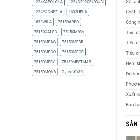
Số rãnh
1224KAPOLOLA
1224OP120240DJCI
1224POONPELA
1632HELA
Chất li
1632WILA
75150ARPO
Công n
75150CALPO
75150M03V
Tiêu c
75150MEAG
75150MEBR
Tiêu c
75150MEGO
75150MEGR
Tiêu c
75150MERO
75150MPSTMAB
Hèm k
75150MQV8
Gạch 10x30
Độ bón
Phương
Xuất x
Bảo hà
SẢN