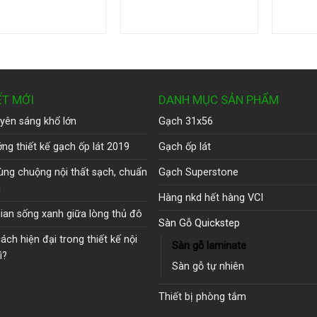
ẾT MỚI
DANH MỤC SẢN PHẨM
yên sáng khổ lớn
Gạch 31x56
ng thiết kế gạch ốp lát 2019
Gạch ốp lát
ùng chuộng nội thất sạch, chuẩn
Gạch Superstone
u
Hàng nkd hết hàng VCI
ian sống xanh giữa lòng thủ đô
Sàn Gỗ Quickstep
ch hiện đại trong thiết kế nội
Sàn gỗ laminate
ì?
Sàn gỗ tự nhiên
Thiết bị phòng tắm