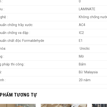
 :
0
ệu :
LAMINATE
ghệ :
Không chống nướ
huẩn chống trầy xước:
AC4
huẩn chống va đập :
IC2
huẩn chất độc Formaldehyde
E1
hóa:
Uniclic
g :
Mờ
 pháp thi công :
Bấm
ứ:
Bỉ/ Malaysia
nh :
20 năm
 PHẨM TƯƠNG TỰ