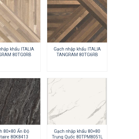
nhập khẩu ITALIA
Gạch nhập khẩu ITALIA
GRAM 80TG0RB
TANGRAM 80TG6RB
h 80×80 Ấn Độ
Gạch nhập khẩu 80×80
itaire 80K8413
Trung Quốc 80TPM8051L