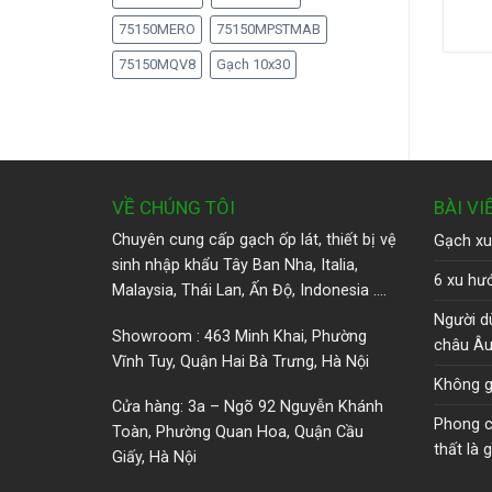
75150MERO
75150MPSTMAB
75150MQV8
Gạch 10x30
VỀ CHÚNG TÔI
BÀI VI
Chuyên cung cấp gạch ốp lát, thiết bị vệ
Gạch xu
sinh nhập khẩu Tây Ban Nha, Italia,
6 xu hướ
Malaysia, Thái Lan, Ấn Độ, Indonesia ….
Người d
Showroom : 463 Minh Khai, Phường
châu Â
Vĩnh Tuy, Quận Hai Bà Trưng, Hà Nội
Không g
Cửa hàng: 3a – Ngõ 92 Nguyễn Khánh
Phong cá
Toàn, Phường Quan Hoa, Quận Cầu
thất là g
Giấy, Hà Nội