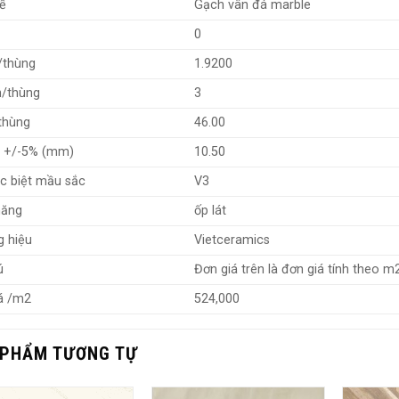
kế
Gạch vân đá marble
0
/thùng
1.9200
n/thùng
3
thùng
46.00
y +/-5% (mm)
10.50
c biệt mầu sắc
V3
năng
ốp lát
 hiệu
Vietceramics
ú
Đơn giá trên là đơn giá tính theo m
á /m2
524,000
 PHẨM TƯƠNG TỰ