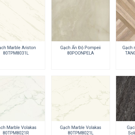
ch Marble Ariston
Gạch Ấn Độ Pompeii
Gạch 
80TPM8031L
80POONPELA
TAN
ch Marble Volakas
Gạch Marble Volakas
Gạc
80TPM8021R
80TPM8021L
Sol