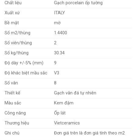
Chất liệu
Gạch porcelain ốp tường
Xuất xứ
ITALY
Bề mặt
mờ
Số m2/thùng
1.4400
Số viên/thùng
2
Số kg/thùng
30.34
Độ dày +/-5% (mm)
9
Độ khác biệt mầu sắc
V3
Số vân
8
Thiết kế
Gạch vân đá tự nhiên
Màu sắc
Kem đậm
Công năng
Ốp lát
Thương hiệu
Vietceramics
Ghi chú
Đơn giá trên là đơn giá tính theo m2