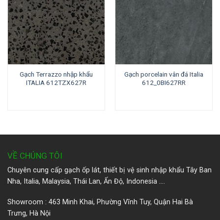
Gạch Terrazzo nhập khẩu
Gạch porcelain vân đá Italia
ITALIA 612TZX627R
612_0BI627RR
VỀ CHÚNG TÔI
Chuyên cung cấp gạch ốp lát, thiết bị vệ sinh nhập khẩu Tây Ban
Nha, Italia, Malaysia, Thái Lan, Ấn Độ, Indonesia ….
Showroom : 463 Minh Khai, Phường Vĩnh Tuy, Quận Hai Bà
Trưng, Hà Nội