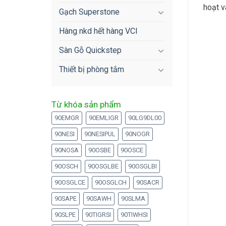
hoạt v
Gạch Superstone
Hàng nkd hết hàng VCI
Sàn Gỗ Quickstep
Thiết bị phòng tắm
Từ khóa sản phẩm
90EMGR
90EMLIGR
90LG9DL00
90NESI
90NESIPUL
90NOGR
90NOSA
90OSBE
90OSCE
90OSCH
90OSGLBE
90OSGLBI
90OSGLCE
90OSGLCH
90SACR
90SAPE
90SAWH
90SLMA
90SLPE
90TIGRSI
90TIWHSI