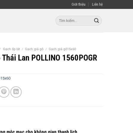
Giới thiệu
Liên hệ
Tìm
kiếm:
/
Gạch ốp lát
/
Gạch giả gỗ
/
Gạch giả gỗ15x60
ỗ Thái Lan POLLINO 1560POGR
ỗ15x60
ng mộc mạc cho không gian thanh lịch