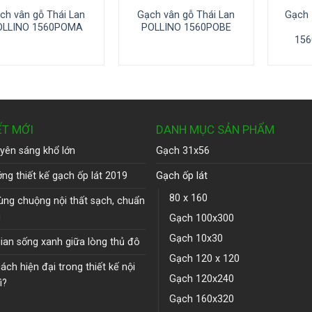
ch vân gỗ Thái Lan
Gạch vân gỗ Thái Lan
Gạch 
OLLINO 1560POMA
POLLINO 1560POBE
15
ẾT MỚI
DANH MỤC SẢN PHẨM
yên sáng khổ lớn
Gạch 31x56
ng thiết kế gạch ốp lát 2019
Gạch ốp lát
80 x 160
ùng chuộng nội thất sạch, chuẩn
u
Gạch 100x300
Gạch 10x30
ian sống xanh giữa lòng thủ đô
Gạch 120 x 120
ch hiện đại trong thiết kế nội
Gạch 120x240
ì?
Gạch 160x320