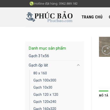
Skip
Hotline đặt hàng:
0962.889.182
to
content
TRANG CHỦ
Danh mục sản phẩm
Gạch 31x56
Gạch ốp lát
80 x 160
Gạch 100x300
Gạch 10x30
Gạch 120 x 120
MÔ TẢ
Gạch 120x240
Gạch 160x320