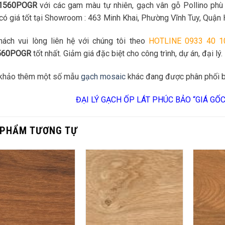
 1560POGR
với các gam màu tự nhiên, gạch vân gỗ Pollino phù 
ó giá tốt tại Showroom : 463 Minh Khai, Phường Vĩnh Tuy, Quận 
hách vui lòng liên hệ với chúng tôi theo
HOTLINE 0933 40 1
1560POGR
tốt nhất. Giảm giá đặc biệt cho công trình, dự án, đại lý.
khảo thêm một số mẫu
gạch mosaic
khác đang được phân phối b
ĐẠI LÝ GẠCH ỐP LÁT PHÚC BẢO “GIÁ GỐ
 PHẨM TƯƠNG TỰ