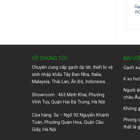
Gạ
P
VỀ CHÚNG TÔI
BÀI VI
Chuyên cung cấp gạch ốp lát, thiết bị vệ
Gạch xu
sinh nhập khẩu Tây Ban Nha, Italia,
6 xu hướ
Malaysia, Thái Lan, Ấn Độ, Indonesia ….
Người d
Showroom : 463 Minh Khai, Phường
châu Â
Vĩnh Tuy, Quận Hai Bà Trưng, Hà Nội
Không g
Cửa hàng: 3a – Ngõ 92 Nguyễn Khánh
Phong cá
Toàn, Phường Quan Hoa, Quận Cầu
thất là g
Giấy, Hà Nội