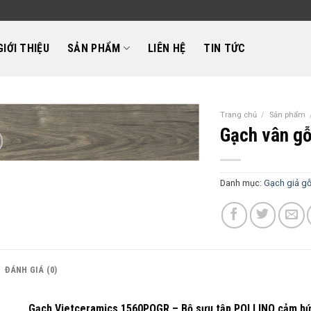
GIỚI THIỆU
SẢN PHẨM
LIÊN HỆ
TIN TỨC
Trang chủ
/
Sản phẩm
Gạch vân g
Danh mục:
Gạch giả g
ĐÁNH GIÁ (0)
Gạch Vietceramics 1560POGR – Bộ sưu tập POLLINO cảm hứ