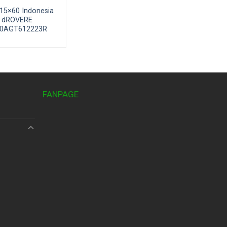
15×60 Indonesia
dROVERE
60AGT612223R
FANPAGE