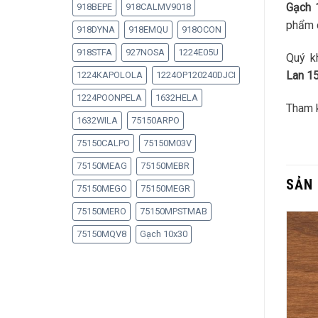
Gạch
918BEPE
918CALMV9018
phẩm c
918DYNA
918EMQU
918OCON
918STFA
927NOSA
1224E05U
Quý k
Lan 
1224KAPOLOLA
1224OP120240DJCI
1224POONPELA
1632HELA
Tham 
1632WILA
75150ARPO
75150CALPO
75150M03V
75150MEAG
75150MEBR
SẢN
75150MEGO
75150MEGR
75150MERO
75150MPSTMAB
75150MQV8
Gạch 10x30