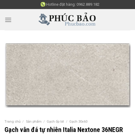
Skip
Hotline đặt hàng:
0962.889.182
to
content
Trang chủ
/
Sản phẩm
/
Gạch ốp lát
/
Gạch 30x60
Gạch vân đá tự nhiên Italia Nextone 36NEGR