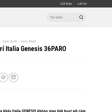
Giới thiệu
Liên hệ
Tìm
kiếm:
/
Gạch ốp lát
/
Gạch 30x60
trí Italia Genesis 36PARO
 khẩu Italia GENESIS không gian linh hoạt với cảm