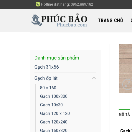
Skip
Hotline đặt hàng:
0962.889.182
to
content
TRANG CHỦ
Danh mục sản phẩm
Gạch 31x56
Gạch ốp lát
80 x 160
Gạch 100x300
Gạch 10x30
Gạch 120 x 120
MÔ TẢ
Gạch 120x240
Gạch 
Gạch 160x320