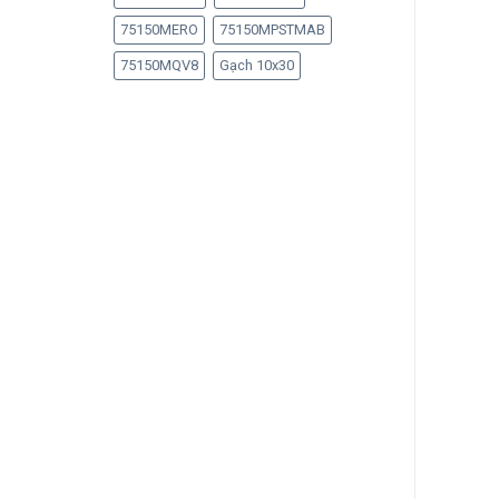
75150MERO
75150MPSTMAB
75150MQV8
Gạch 10x30