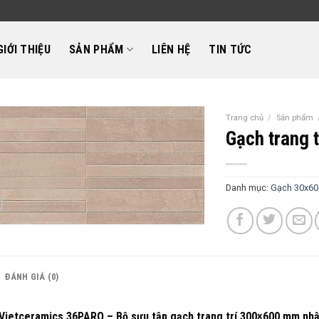
GIỚI THIỆU
SẢN PHẨM
LIÊN HỆ
TIN TỨC
Trang chủ
/
Sản phẩm
Gạch trang 
Danh mục:
Gạch 30x60
ĐÁNH GIÁ (0)
Vietceramics 36PARO – Bộ sưu tập gạch trang trí 300×600 mm nhập