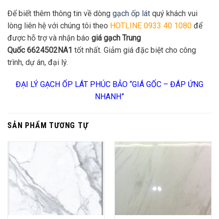
Để biết thêm thông tin về dòng
gạch ốp lát
quý khách vui
lòng liên hệ với chúng tôi theo
HOTLINE 0933 40 1080
để
được hỗ trợ và nhận báo
giá gạch Trung
Quốc 6624502NA1
tốt nhất. Giảm giá đặc biệt cho công
trình, dự án, đại lý.
ĐẠI LÝ GẠCH ỐP LÁT PHÚC BẢO “GIÁ GỐC – ĐÁP ỨNG
NHANH”
SẢN PHẨM TƯƠNG TỰ