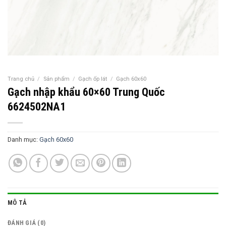
Trang chủ
/
Sản phẩm
/
Gạch ốp lát
/
Gạch 60x60
Gạch nhập khẩu 60×60 Trung Quốc
6624502NA1
Danh mục:
Gạch 60x60
MÔ TẢ
ĐÁNH GIÁ (0)