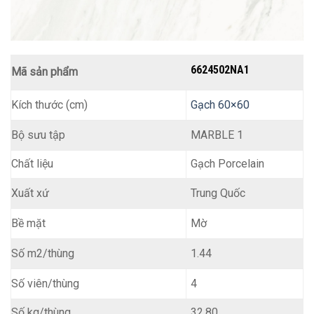
6624502NA1
Mã sản phẩm
Kích thước (cm)
Gạch 60×60
MARBLE 1
Bộ sưu tập
Chất liệu
Gạch Porcelain
Trung Quốc
Xuất xứ
Mờ
Bề mặt
1.44
Số m2/thùng
4
Số viên/thùng
Số kg/thùng
32.80