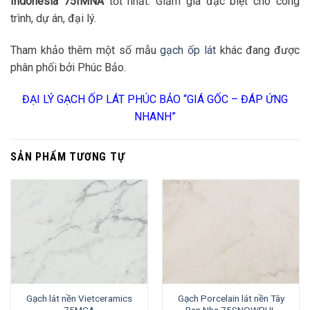
Indonesia 75IMNA
tốt nhất. Giảm giá đặc biệt cho công
trình, dự án, đại lý.
Tham khảo thêm một số mẫu
gạch ốp lát
khác đang được
phân phối bởi Phúc Bảo.
ĐẠI LÝ GẠCH ỐP LÁT PHÚC BẢO “GIÁ GỐC – ĐÁP ỨNG
NHANH”
SẢN PHẨM TƯƠNG TỰ
Gạch lát nền Vietceramics
Gạch Porcelain lát nền Tây
75MCA
Ban Nha 75SNOWPUL