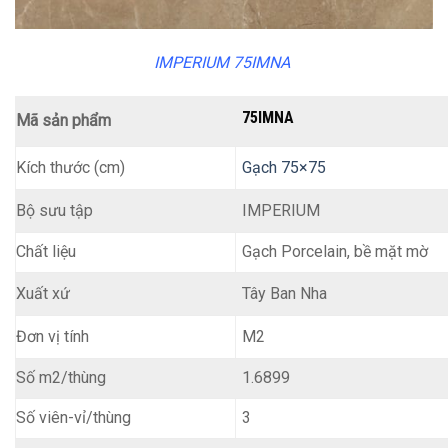
IMPERIUM 75IMNA
75IMNA
Mã sản phẩm
Kích thước (cm)
Gạch 75×75
IMPERIUM
Bộ sưu tập
Chất liệu
Gạch Porcelain, bề mặt mờ
Tây Ban Nha
Xuất xứ
M2
Đơn vị tính
Số m2/thùng
1.6899
Số viên-vỉ/thùng
3