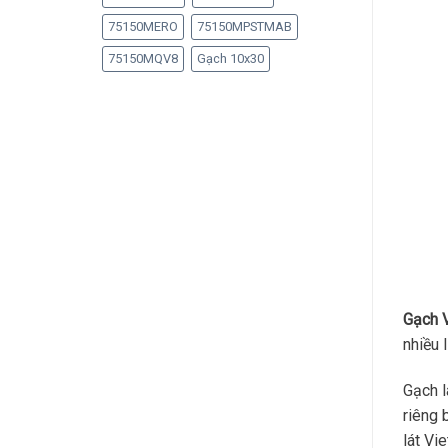
75150MERO
75150MPSTMAB
75150MQV8
Gạch 10x30
Gạch 
nhiều 
Gạch l
riêng 
lát Vi