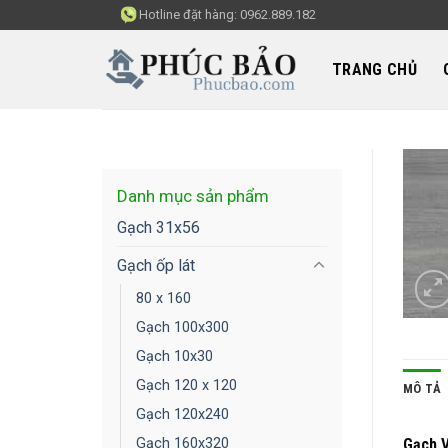
Skip
Hotline đặt hàng:
0962.889.182
to
content
TRANG CHỦ
Danh mục sản phẩm
Gạch 31x56
Gạch ốp lát
80 x 160
Gạch 100x300
Gạch 10x30
Gạch 120 x 120
MÔ TẢ
Gạch 120x240
Gạch V
Gạch 160x320