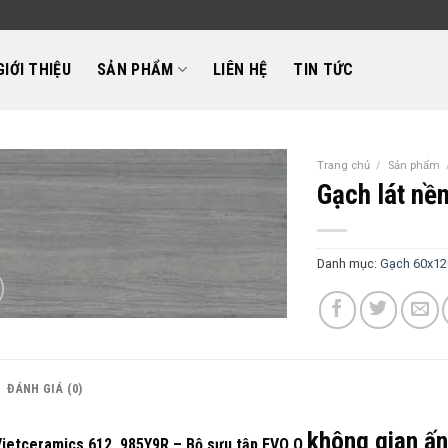
GIỚI THIỆU
SẢN PHẨM
LIÊN HỆ
TIN TỨC
Trang chủ
/
Sản phẩm
Gạch lát nề
Danh mục:
Gạch 60x12
ĐÁNH GIÁ (0)
không gian ấn
ietceramics 612_985Y9R – Bộ sưu tập EVO Q