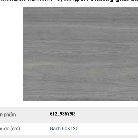
612_985Y9R
n phẩm
hước (cm)
Gạch 60×120