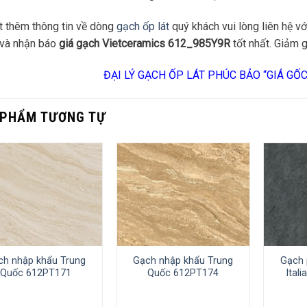
t thêm thông tin về dòng
gạch ốp lát
quý khách vui lòng liên hệ vớ
 và nhận báo
giá gạch Vietceramics 612_985Y9R
tốt nhất. Giảm g
ĐẠI LÝ GẠCH ỐP LÁT PHÚC BẢO “GIÁ GỐ
 PHẨM TƯƠNG TỰ
ch nhập khẩu Trung
Gạch nhập khẩu Trung
Gạch 
Quốc 612PT171
Quốc 612PT174
Ital