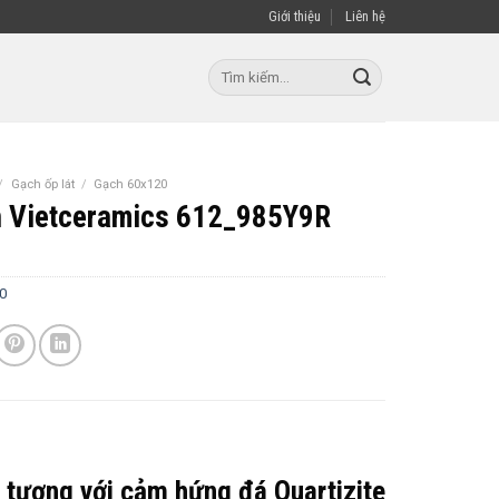
Giới thiệu
Liên hệ
Tìm
kiếm:
/
Gạch ốp lát
/
Gạch 60x120
n Vietceramics 612_985Y9R
0
 tượng với cảm hứng đá Quartizite