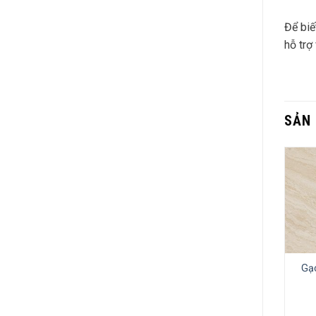
Để biế
hỗ trợ
SẢN
Gạ