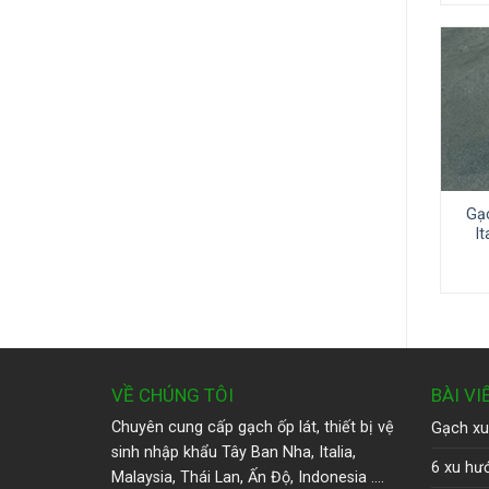
Gạc
I
VỀ CHÚNG TÔI
BÀI VI
Chuyên cung cấp gạch ốp lát, thiết bị vệ
Gạch xu
sinh nhập khẩu Tây Ban Nha, Italia,
6 xu hướ
Malaysia, Thái Lan, Ấn Độ, Indonesia ….