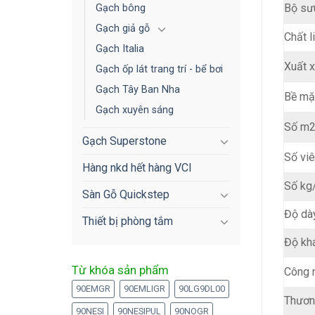
Bộ sư
Gạch bông
Gạch giả gỗ
Chất l
Gạch Italia
Xuất 
Gạch ốp lát trang trí - bể bơi
Gạch Tây Ban Nha
Bề mặ
Gạch xuyên sáng
Số m2
Gạch Superstone
Số vi
Hàng nkd hết hàng VCI
Số kg
Sàn Gỗ Quickstep
Độ dà
Thiết bị phòng tắm
Độ kh
Từ khóa sản phẩm
Công 
90EMGR
90EMLIGR
90LG9DL00
Thươn
90NESI
90NESIPUL
90NOGR