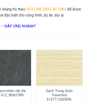
i chúng tôi theo
HOTLINE 0933 40 1080
để được
iá đặc biệt cho công trình, dự án, đại lý.
C – ĐÁP ỨNG NHANH”
porcelain vân đá
Gạch Trung Quốc
ia 612_0BI627RR
Travertine
612TT1260309L