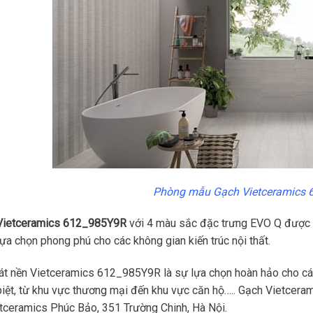
Phòng mẫu Gạch Vietceramics
Vietceramics 612_985Y9R
với 4 màu sắc đặc trưng EVO Q được k
lựa chọn phong phú cho các không gian kiến trúc nội thất.
át nền Vietceramics 612_985Y9R là sự lựa chọn hoàn hảo cho cá
biệt, từ khu vực thương mại đến khu vực căn hộ….. Gạch Vietce
etceramics Phúc Bảo, 351 Trường Chinh, Hà Nội.