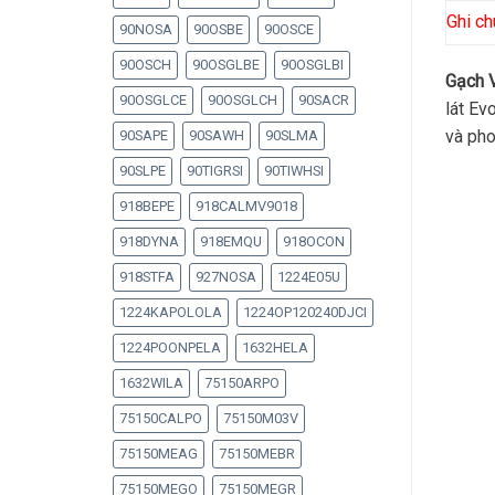
Ghi ch
90NOSA
90OSBE
90OSCE
90OSCH
90OSGLBE
90OSGLBI
Gạch 
90OSGLCE
90OSGLCH
90SACR
lát Ev
và pho
90SAPE
90SAWH
90SLMA
90SLPE
90TIGRSI
90TIWHSI
918BEPE
918CALMV9018
918DYNA
918EMQU
918OCON
918STFA
927NOSA
1224E05U
1224KAPOLOLA
1224OP120240DJCI
1224POONPELA
1632HELA
1632WILA
75150ARPO
75150CALPO
75150M03V
75150MEAG
75150MEBR
75150MEGO
75150MEGR