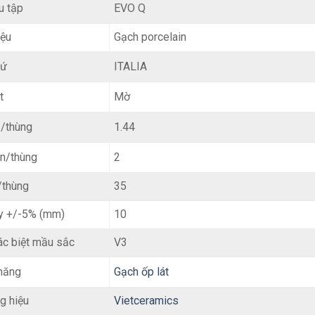
EVO Q
u tập
iệu
Gạch porcelain
ITALIA
xứ
Mờ
t
1.44
/thùng
2
ên/thùng
/thùng
35
y +/-5% (mm)
10
ác biệt mầu sắc
V3
Gạch ốp lát
năng
g hiệu
Vietceramics