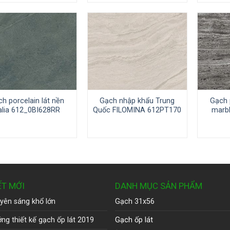
h porcelain lát nền
Gạch nhập khẩu Trung
Gạch 
talia 612_0BI628RR
Quốc FILOMINA 612PT170
marbl
ẾT MỚI
DANH MỤC SẢN PHẨM
yên sáng khổ lớn
Gạch 31x56
ng thiết kế gạch ốp lát 2019
Gạch ốp lát