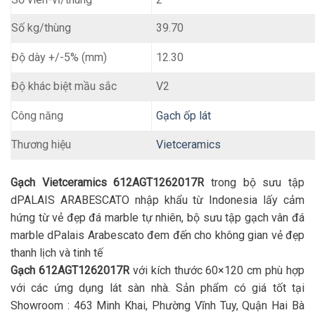
Số kg/thùng
39.70
12.30
Độ dày +/-5% (mm)
Độ khác biệt mầu sắc
V2
Gạch ốp lát
Công năng
Thương hiệu
Vietceramics
Gạch Vietceramics 612AGT1262017R
trong bộ sưu tập
dPALAIS ARABESCATO nhập khẩu từ Indonesia lấy cảm
hứng từ vẻ đẹp đá marble tự nhiên, bộ sưu tập gạch vân đá
marble dPalais Arabescato đem đến cho không gian vẻ đẹp
thanh lịch và tinh tế
Gạch 612AGT1262017R
với kích thước 60×120 cm phù hợp
với các ứng dụng lát sàn nhà. Sản phẩm có giá tốt tại
Showroom : 463 Minh Khai, Phường Vĩnh Tuy, Quận Hai Bà