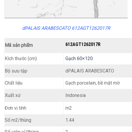
dPALAIS ARABESCATO 612AGT1262017R
612AGT1262017R
Mã sản phẩm
Kích thước (cm)
Gạch 60×120
dPALAIS ARABESCATO
Bộ sưu tập
Chất liệu
Gạch porcelain, bề mặt mờ
Indonesia
Xuất xứ
m2
Đơn vị tính
Số m2/thùng
1.44
Số viên-vỉ/thùng
2