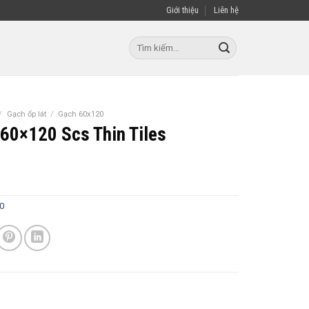
Giới thiệu
Liên hệ
Tìm
kiếm:
/
Gạch ốp lát
/
Gạch 60x120
60×120 Scs Thin Tiles
0