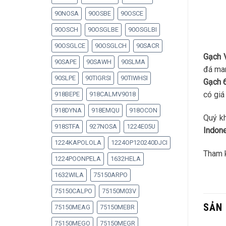
90NOSA
90OSBE
90OSCE
90OSCH
90OSGLBE
90OSGLBI
90OSGLCE
90OSGLCH
90SACR
Gạch 
90SAPE
90SAWH
90SLMA
đá mar
90SLPE
90TIGRSI
90TIWHSI
Gạch 
có giá
918BEPE
918CALMV9018
918DYNA
918EMQU
918OCON
Quý kh
918STFA
927NOSA
1224E05U
Indon
1224KAPOLOLA
1224OP120240DJCI
Tham 
1224POONPELA
1632HELA
1632WILA
75150ARPO
75150CALPO
75150M03V
SẢN
75150MEAG
75150MEBR
75150MEGO
75150MEGR