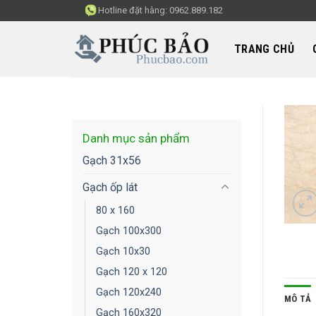
Skip
Hotline đặt hàng:
0962.889.182
to
content
TRANG CHỦ
Danh mục sản phẩm
Gạch 31x56
Gạch ốp lát
80 x 160
Gạch 100x300
Gạch 10x30
Gạch 120 x 120
Gạch 120x240
MÔ TẢ
Gạch 160x320