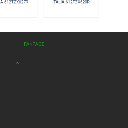
IA 612TZX627R
ITALIA 612TZX620R
FANPAGE