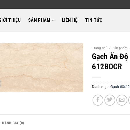
GIỚI THIỆU
SẢN PHẨM
LIÊN HỆ
TIN TỨC
Trang chủ
/
Sản phẩm
Gạch Ấn Độ 
612BOCR
Danh mục:
Gạch 60x12
ĐÁNH GIÁ (0)