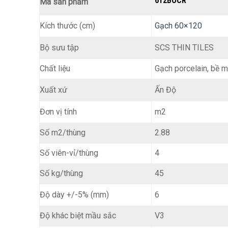
612BOCR
Mã sản phẩm
Kích thước (cm)
Gạch 60×120
SCS THIN TILES
Bộ sưu tập
Chất liệu
Gạch porcelain, bề 
Ấn Độ
Xuất xứ
m2
Đơn vị tính
Số m2/thùng
2.88
Số viên-vỉ/thùng
4
Số kg/thùng
45
6
Độ dày +/-5% (mm)
Độ khác biệt mầu sắc
V3