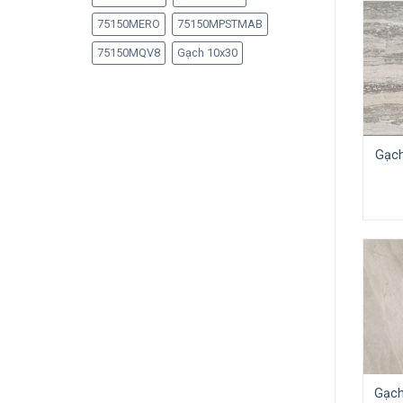
75150MERO
75150MPSTMAB
75150MQV8
Gạch 10x30
Gạch
Gạch