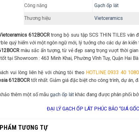
Gạch ốp lát
Công năng
Thương hiệu
Vietceramics
Vietceramics 612BOCR
trong bộ sưu tập SCS THIN TILES vân đ
ble quý hiếm với một ngôn ngữ mới, lý tưởng cho các dự án kiến t
612BOCR
màu sắc ấn tượng, từ vẻ đẹp sang trọng vượt thời gia
 tốt tại Showroom : 463 Minh Khai, Phường Vĩnh Tuy, Quận Hai Bà
ách vui lòng liên hệ với chúng tôi theo
HOTLINE 0933 40 1080
esia 612BOCR
tốt nhất. Giảm giá đặc biệt cho công trình, dự án, đạ
khảo thêm một số mẫu
gạch ốp lát
khác đang được phân phối bở
ĐẠI LÝ GẠCH ỐP LÁT PHÚC BẢO “GIÁ GỐ
 PHẨM TƯƠNG TỰ