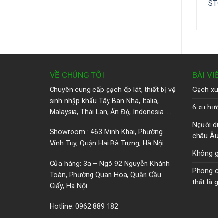
ST
VỀ CHÚNG TÔI
BÀI VI
Chuyên cung cấp gạch ốp lát, thiết bị vệ
Gạch xu
sinh nhập khẩu Tây Ban Nha, Italia,
6 xu hướ
Malaysia, Thái Lan, Ấn Độ, Indonesia ….
Người d
Showroom : 463 Minh Khai, Phường
châu Â
Vĩnh Tuy, Quận Hai Bà Trưng, Hà Nội
Không g
Cửa hàng: 3a – Ngõ 92 Nguyễn Khánh
Phong cá
Toàn, Phường Quan Hoa, Quận Cầu
thất là g
Giấy, Hà Nội
Hotline: 0962 889 182