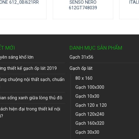
ONE 612_0BI621RR
SENSO NERO
ITAL
612GT748039
ẾT MỚI
DANH MỤC SẢN PHẨM
yên sáng khổ lớn
Gạch 31x56
ng thiết kế gạch ốp lát 2019
Gạch ốp lát
80 x 160
ùng chuộng nội thất sạch, chuẩn
u
Gạch 100x300
Gạch 10x30
ian sống xanh giữa lòng thủ đô
Gạch 120 x 120
ch hiện đại trong thiết kế nội
Gạch 120x240
ì?
Gạch 160x320
Gạch 30x30