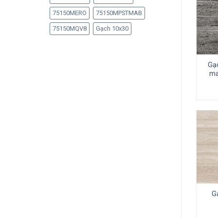
75150MERO
75150MPSTMAB
75150MQV8
Gạch 10x30
Gạ
ma
G