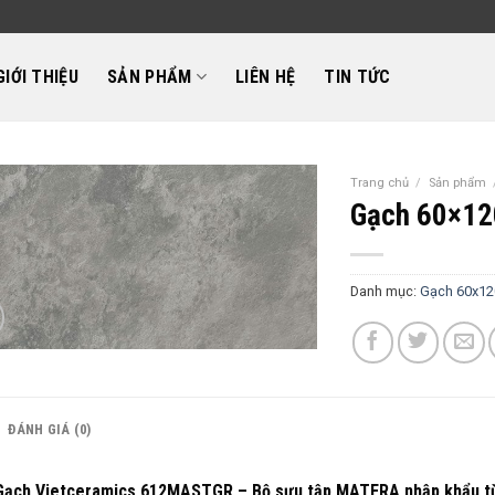
GIỚI THIỆU
SẢN PHẨM
LIÊN HỆ
TIN TỨC
Trang chủ
/
Sản phẩm
Gạch 60×12
Danh mục:
Gạch 60x12
ĐÁNH GIÁ (0)
Gạch Vietceramics 612MASTGR – Bộ sưu tập MATERA nhập khẩu từ 