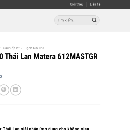
Giới thiệu
Liên hệ
Tìm
kiếm:
/
Gạch ốp lát
/
Gạch 60x120
0 Thái Lan Matera 612MASTGR
0
Thái Lan giải pháp ứng dụng cho không gian