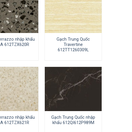
errazzo nhập khẩu
Gạch Trung Quốc
IA 612TZX620R
Travertine
612TT1260309L
errazzo nhập khẩu
Gạch Trung Quốc nhập
IA 612TZX621R
khẩu 612QI612P989M