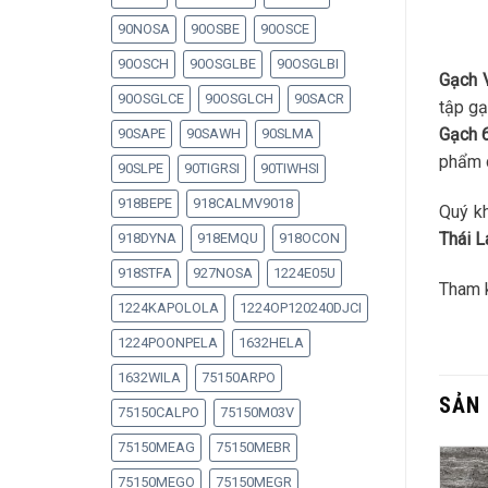
90NOSA
90OSBE
90OSCE
90OSCH
90OSGLBE
90OSGLBI
Gạch 
90OSGLCE
90OSGLCH
90SACR
tập gạ
Gạch
90SAPE
90SAWH
90SLMA
phẩm c
90SLPE
90TIGRSI
90TIWHSI
918BEPE
918CALMV9018
Quý kh
Thái 
918DYNA
918EMQU
918OCON
918STFA
927NOSA
1224E05U
Tham 
1224KAPOLOLA
1224OP120240DJCI
1224POONPELA
1632HELA
1632WILA
75150ARPO
SẢN
75150CALPO
75150M03V
75150MEAG
75150MEBR
75150MEGO
75150MEGR