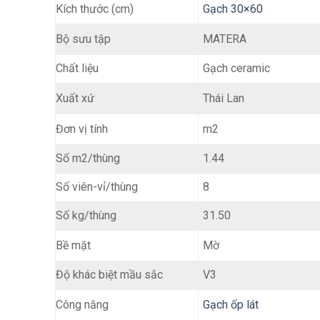
Kích thước (cm)
Gạch 30×60
MATERA
Bộ sưu tập
Chất liệu
Gạch ceramic
Thái Lan
Xuất xứ
m2
Đơn vị tính
Số m2/thùng
1.44
Số viên-vỉ/thùng
8
Số kg/thùng
31.50
Mờ
Bề mặt
Độ khác biệt mầu sắc
V3
Gạch ốp lát
Công năng