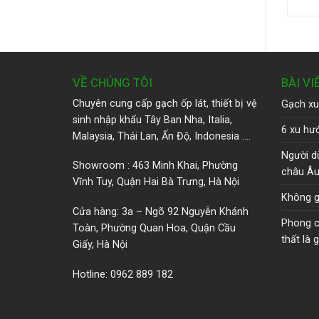
VỀ CHÚNG TÔI
BÀI VI
Chuyên cung cấp gạch ốp lát, thiết bị vệ
Gạch xu
sinh nhập khẩu Tây Ban Nha, Italia,
6 xu hướ
Malaysia, Thái Lan, Ấn Độ, Indonesia ….
Người d
Showroom : 463 Minh Khai, Phường
châu Â
Vĩnh Tuy, Quận Hai Bà Trưng, Hà Nội
Không g
Cửa hàng: 3a – Ngõ 92 Nguyễn Khánh
Phong cá
Toàn, Phường Quan Hoa, Quận Cầu
thất là g
Giấy, Hà Nội
Hotline: 0962 889 182