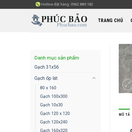
Skip
Hotline đặt hàng:
0962.889.182
to
content
TRANG CHỦ
Danh mục sản phẩm
Gạch 31x56
Gạch ốp lát
80 x 160
Gạch 100x300
Gạch 10x30
Gạch 120 x 120
MÔ TẢ
Gạch 120x240
Gạch 160x320