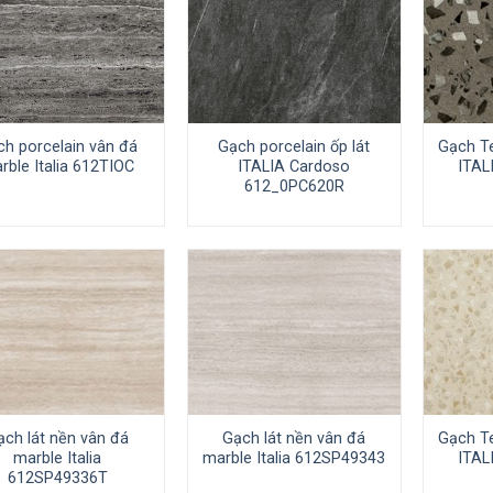
ch porcelain vân đá
Gạch porcelain ốp lát
Gạch T
rble Italia 612TIOC
ITALIA Cardoso
ITAL
612_0PC620R
ạch lát nền vân đá
Gạch lát nền vân đá
Gạch T
marble Italia
marble Italia 612SP49343
ITAL
612SP49336T