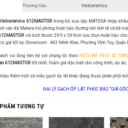
Thương hiệu
Vietceramics
Vietceramics 612MASTGR
trong bộ sưu tập MATERA nhập khẩu t
ch vân đá Matera mô phỏng hoàn hảo đường nét tinh tế và bề mặ
 612MASTGR
với kích thước 29.9 x 59.9cm lựa chọn hoàn hảo cho
ó giá tốt tại Showroom : 463 Minh Khai, Phường Vĩnh Tuy, Quận 
ách vui lòng liên hệ với chúng tôi theo
HOTLINE 0933 40 1080
Lan 612MASTGR
tốt nhất. Giảm giá đặc biệt cho công trình, dự án, 
khảo thêm một số mẫu
gạch ốp lát
khác đang được phân phối bở
ĐẠI LÝ GẠCH ỐP LÁT PHÚC BẢO “GIÁ GỐ
 PHẨM TƯƠNG TỰ