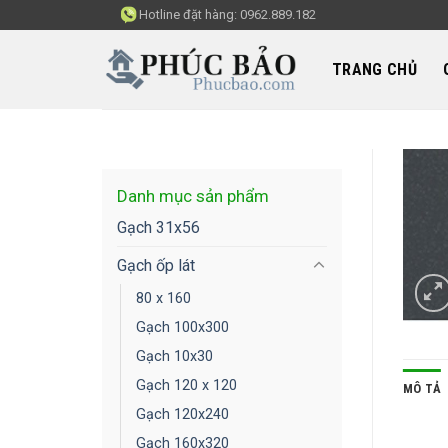
Skip
Hotline đặt hàng:
0962.889.182
to
content
TRANG CHỦ
Danh mục sản phẩm
Gạch 31x56
Gạch ốp lát
80 x 160
Gạch 100x300
Gạch 10x30
Gạch 120 x 120
MÔ TẢ
Gạch 120x240
Gạch 160x320