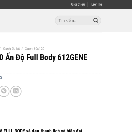
Giới thiệu
Liên hệ
Tìm
kiếm:
/
Gạch ốp lát
/
Gạch 60x120
0 Ấn Độ Full Body 612GENE
0
 FULL BODY vẻ đẹp thanh lịch và hiện đại