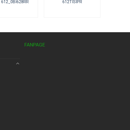
ia 612_0BI628RR
612TISIPR
FANPAGE