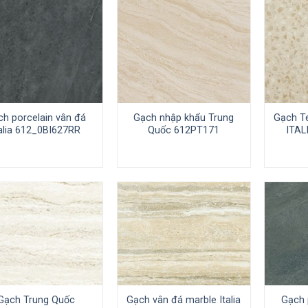
ch porcelain vân đá
Gạch nhập khẩu Trung
Gạch T
talia 612_0BI627RR
Quốc 612PT171
ITAL
Gạch Trung Quốc
Gạch vân đá marble Italia
Gạch 