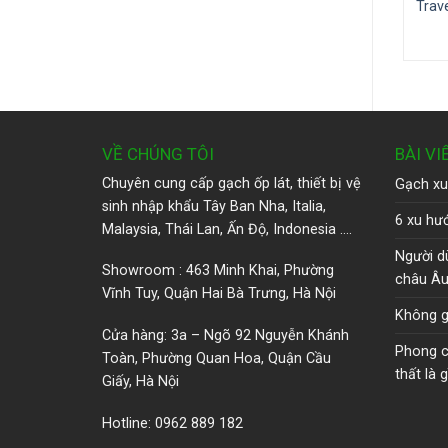
Trav
VỀ CHÚNG TÔI
BÀI VI
Chuyên cung cấp gạch ốp lát, thiết bị vệ
Gạch xu
sinh nhập khẩu Tây Ban Nha, Italia,
6 xu hướ
Malaysia, Thái Lan, Ấn Độ, Indonesia ….
Người d
Showroom : 463 Minh Khai, Phường
châu Â
Vĩnh Tuy, Quận Hai Bà Trưng, Hà Nội
Không g
Cửa hàng: 3a – Ngõ 92 Nguyễn Khánh
Phong cá
Toàn, Phường Quan Hoa, Quận Cầu
thất là g
Giấy, Hà Nội
Hotline: 0962 889 182