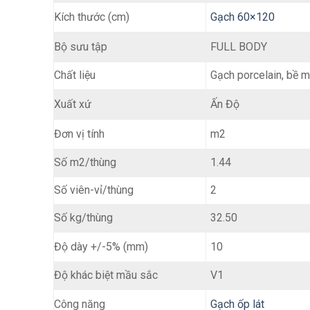
Kích thước (cm)
Gạch 60×120
FULL BODY
Bộ sưu tập
Chất liệu
Gạch porcelain, bề 
Ấn Độ
Xuất xứ
m2
Đơn vị tính
Số m2/thùng
1.44
Số viên-vỉ/thùng
2
Số kg/thùng
32.50
10
Độ dày +/-5% (mm)
Độ khác biệt mầu sắc
V1
Gạch ốp lát
Công năng