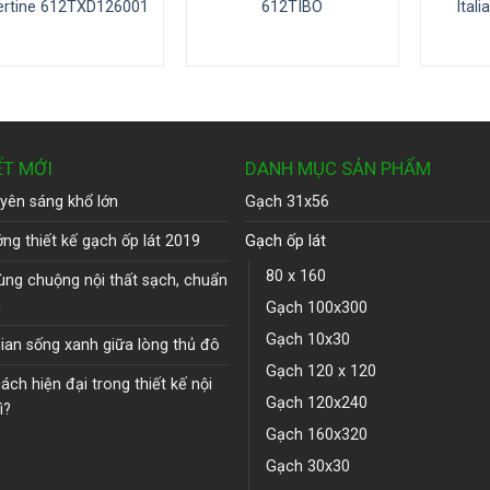
ertine 612TXD126001
612TIBO
Ital
ẾT MỚI
DANH MỤC SẢN PHẨM
yên sáng khổ lớn
Gạch 31x56
ng thiết kế gạch ốp lát 2019
Gạch ốp lát
80 x 160
ùng chuộng nội thất sạch, chuẩn
u
Gạch 100x300
Gạch 10x30
ian sống xanh giữa lòng thủ đô
Gạch 120 x 120
ch hiện đại trong thiết kế nội
Gạch 120x240
ì?
Gạch 160x320
Gạch 30x30