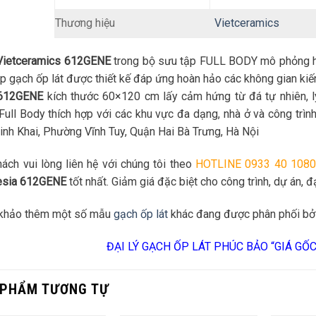
Thương hiệu
Vietceramics
Vietceramics 612GENE
trong bộ sưu tập FULL BODY mô phỏng h
p gạch ốp lát được thiết kế đáp ứng hoàn hảo các không gian kiến 
612GENE
kích thước 60×120 cm lấy cảm hứng từ đá tự nhiên, l
Full Body thích hợp với các khu vực đa dạng, nhà ở và công trì
nh Khai, Phường Vĩnh Tuy, Quận Hai Bà Trưng, Hà Nội
ách vui lòng liên hệ với chúng tôi theo
HOTLINE 0933 40 1080
esia 612GENE
tốt nhất. Giảm giá đặc biệt cho công trình, dự án, đạ
khảo thêm một số mẫu
gạch ốp lát
khác đang được phân phối bở
ĐẠI LÝ GẠCH ỐP LÁT PHÚC BẢO “GIÁ GỐ
 PHẨM TƯƠNG TỰ