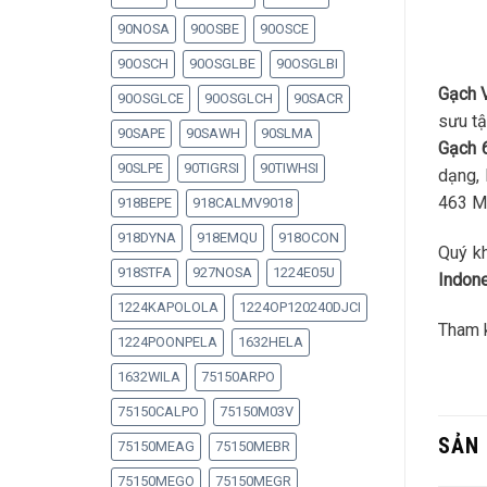
90NOSA
90OSBE
90OSCE
90OSCH
90OSGLBE
90OSGLBI
Gạch 
90OSGLCE
90OSGLCH
90SACR
sưu tậ
90SAPE
90SAWH
90SLMA
Gạch 
90SLPE
90TIGRSI
90TIWHSI
dạng, 
463 Mi
918BEPE
918CALMV9018
918DYNA
918EMQU
918OCON
Quý kh
918STFA
927NOSA
1224E05U
Indon
1224KAPOLOLA
1224OP120240DJCI
Tham 
1224POONPELA
1632HELA
1632WILA
75150ARPO
75150CALPO
75150M03V
SẢN
75150MEAG
75150MEBR
75150MEGO
75150MEGR