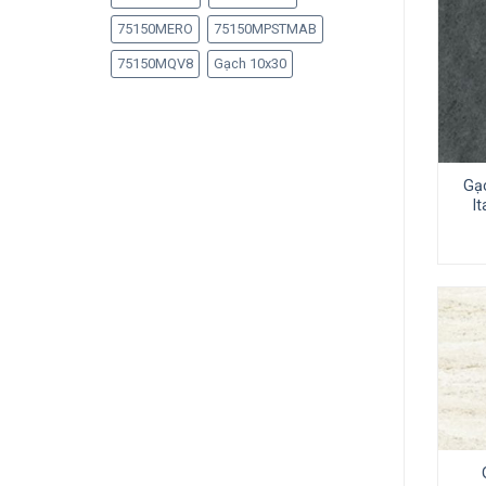
75150MERO
75150MPSTMAB
75150MQV8
Gạch 10x30
Gạ
I