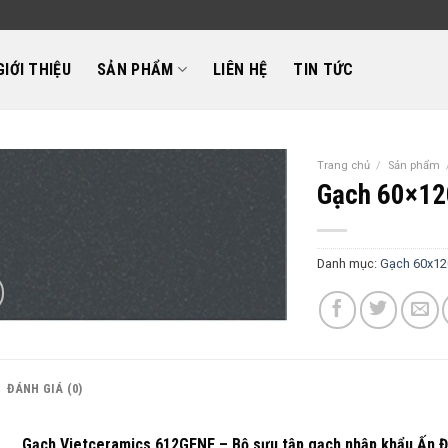
GIỚI THIỆU
SẢN PHẨM
LIÊN HỆ
TIN TỨC
Trang chủ
/
Sản phẩm
Gạch 60×12
Danh mục:
Gạch 60x12
ĐÁNH GIÁ (0)
Gạch Vietceramics 612GENE – Bộ sưu tập gạch nhập khẩu Ấn Độ